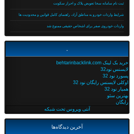
ثبت نام سامانه سخا تعویض پلاک و احراز سکونت
شرایط واردات خودرو به مناطق آزاد، راهنمای کامل قوانین و محدودیت ها
واردات خودروی صفر برای اشخاص حقیقی ممنوع شد
.
خرید بک لینک behtarinbacklink.com
لایسنس نود32
پسورد نود 32
اوکلی لایسنس رایگان نود 32
همیار نود 32
بهترین سئو
رایگان
آنتی ویروس تحت شبکه
آخرین دیدگاه‌ها