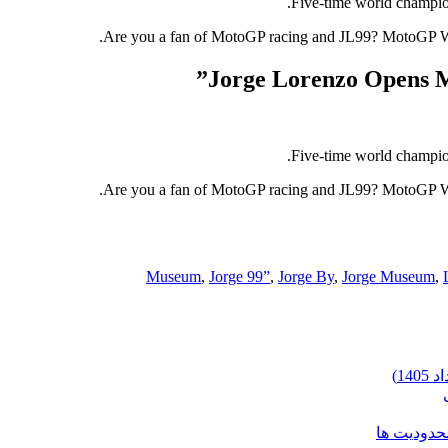
Five-time world champion
Are you a fan of MotoGP racing and JL99? MotoGP W
Jorge Lorenzo Opens 
Five-time world champion
Are you a fan of MotoGP racing and JL99? MotoGP W
,
Jorge 99”
,
Jorge By
,
Jorge Museum
,
محدودیت ها