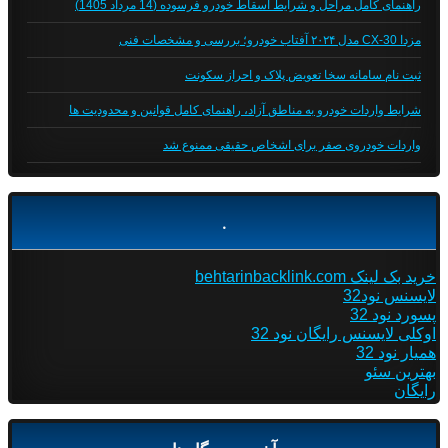
راهنمای کامل مراحل و شرایط اسقاط خودرو فرسوده (14 مرداد 1405)
مزدا CX-30 مدل ۲۰۲۴ آفتاب خودرو؛ بررسی و مشخصات فنی
ثبت نام سامانه سخا تعویض پلاک و احراز سکونت
شرایط واردات خودرو به مناطق آزاد، راهنمای کامل قوانین و محدودیت ها
واردات خودروی صفر برای اشخاص حقیقی ممنوع شد
.
خرید بک لینک behtarinbacklink.com
لایسنس نود32
پسورد نود 32
اوکلی لایسنس رایگان نود 32
همیار نود 32
بهترین سئو
رایگان