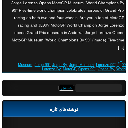
Jorge Lorenzo Opens MotoGP Museum “World Champions By
99” Five-time world champion celebrates heroes of Grand Prix
racing on both two and four wheels. Are you a fan of MotoGP
racing and JL99? MotoGP World Champion Jorge Lorenzo
opens Grand Prix museum in Andorra. Jorge Lorenzo Opens
MotoGP Museum “World Champions By 99” (image) Five-time
[…]
بنز
,
Jorge 99”
,
Jorge By
,
Jorge Museum
,
Lorenzo 99”
,
99” Museum
Lorenzo By
,
MotoGP
,
Opens 99”
,
Opens By
,
World
جستجو
برای:
نوشته‌های تازه