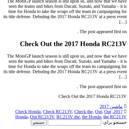
The MotoGP launch season is still upon us, and now that we have
seen the teams and bikes from Ducati, Suzuki, and Yamaha – it is
time for Honda to take the wraps off the team its campaigning for
its title defense. Debuting the 2017 Honda RC213V at a press event
[…]
The post appeared first on .
Check Out the 2017 Honda RC213V
The MotoGP launch season is still upon us, and now that we have
seen the teams and bikes from Ducati, Suzuki, and Yamaha – it is
time for Honda to take the wraps off the team its campaigning for
its title defense. Debuting the 2017 Honda RC213V at a press event
[…]
The post appeared first on .
Check Out the 2017 Honda RC213V
ماشین 2017
Check Honda
,
Check RC213V
,
Check the
,
Out
,
Out
,
2017
Honda
,
Out RC213V
,
RC213V the
,
the Honda
,
the RC213V
جستجو برای: