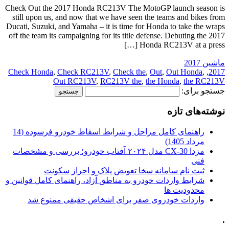
Check Out the 2017 Honda RC213V The MotoGP launch season is
still upon us, and now that we have seen the teams and bikes from
Ducati, Suzuki, and Yamaha – it is time for Honda to take the wraps
off the team its campaigning for its title defense. Debuting the 2017
Honda RC213V at a press […]
ماشین 2017
Check Honda
,
Check RC213V
,
Check the
,
Out
,
Out Honda
,
,
2017
Out RC213V
,
RC213V the
,
the Honda
,
the RC213V
جستجو برای:
نوشته‌های تازه
راهنمای کامل مراحل و شرایط اسقاط خودرو فرسوده (14
مرداد 1405)
مزدا CX-30 مدل ۲۰۲۴ آفتاب خودرو؛ بررسی و مشخصات
فنی
ثبت نام سامانه سخا تعویض پلاک و احراز سکونت
شرایط واردات خودرو به مناطق آزاد، راهنمای کامل قوانین و
محدودیت ها
واردات خودروی صفر برای اشخاص حقیقی ممنوع شد
.