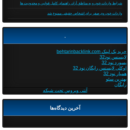
شرایط واردات خودرو به مناطق آزاد، راهنمای کامل قوانین و محدودیت ها
واردات خودروی صفر برای اشخاص حقیقی ممنوع شد
.
خرید بک لینک behtarinbacklink.com
لایسنس نود32
پسورد نود 32
اوکلی لایسنس رایگان نود 32
همیار نود 32
بهترین سئو
رایگان
آنتی ویروس تحت شبکه
آخرین دیدگاه‌ها