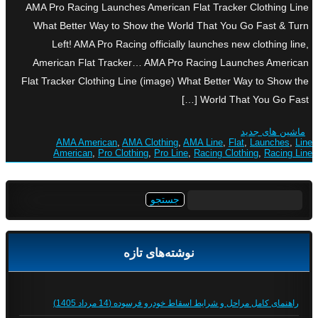
AMA Pro Racing Launches American Flat Tracker Clothing Line
What Better Way to Show the World That You Go Fast & Turn
Left! AMA Pro Racing officially launches new clothing line,
American Flat Tracker… AMA Pro Racing Launches American
Flat Tracker Clothing Line (image) What Better Way to Show the
World That You Go Fast […]
ماشین های جدید
AMA American
,
AMA Clothing
,
AMA Line
,
Flat
,
Launches
,
Line
American
,
Pro Clothing
,
Pro Line
,
Racing Clothing
,
Racing Line
جستجو
برای:
نوشته‌های تازه
راهنمای کامل مراحل و شرایط اسقاط خودرو فرسوده (14 مرداد 1405)