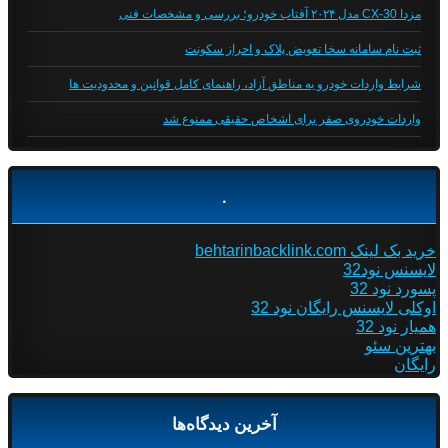
مزدا CX-30 مدل ۲۰۲۴ آفتاب خودرو؛ بررسی و مشخصات فنی
ثبت نام سامانه سخا تعویض پلاک و احراز سکونت
شرایط واردات خودرو به مناطق آزاد، راهنمای کامل قوانین و محدودیت ها
واردات خودروی صفر برای اشخاص حقیقی ممنوع شد
.
خرید بک لینک behtarinbacklink.com
لایسنس نود32
پسورد نود 32
اوکلی لایسنس رایگان نود 32
همیار نود 32
بهترین سئو
رایگان
آخرین دیدگاه‌ها