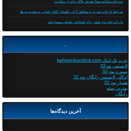
ثبت نام سامانه سخا تعویض پلاک و احراز سکونت
شرایط واردات خودرو به مناطق آزاد، راهنمای کامل قوانین و محدودیت ها
واردات خودروی صفر برای اشخاص حقیقی ممنوع شد
.
خرید بک لینک behtarinbacklink.com
لایسنس نود32
پسورد نود 32
اوکلی لایسنس رایگان نود 32
همیار نود 32
بهترین سئو
رایگان
آخرین دیدگاه‌ها