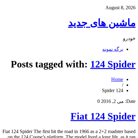
August 8, 2026
ماشین های جدید
خودرو
برگه نمونه
Posts tagged with:
124 Spider
Home
/
124 Spider
Date:
می 2, 2016
0
Fiat 124 Spider
Fiat 124 Spider The first hit the road in 1966 as a 2+2 roadster based
on the 124 Coupe’s platform. The model lived a long life, as it ran