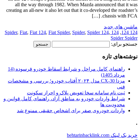
all the way through 1982. When Mazda announced that it was
creating an all-new it also let out that it co-developed the roadster’s
chassis with FCA. […]
ماشین های جدید
,
Fiat
,
Fiat 124
,
Fiat Spider
,
Spider
,
Spider 124
,
124 Spider
,
124 124
Spider Spider
جستجو برای:
نوشته‌های تازه
راهنمای کامل مراحل و شرایط اسقاط خودرو فرسوده (14
مرداد 1405)
مزدا CX-30 مدل ۲۰۲۴ آفتاب خودرو؛ بررسی و مشخصات
فنی
ثبت نام سامانه سخا تعویض پلاک و احراز سکونت
شرایط واردات خودرو به مناطق آزاد، راهنمای کامل قوانین و
محدودیت ها
واردات خودروی صفر برای اشخاص حقیقی ممنوع شد
.
خرید بک لینک behtarinbacklink.com