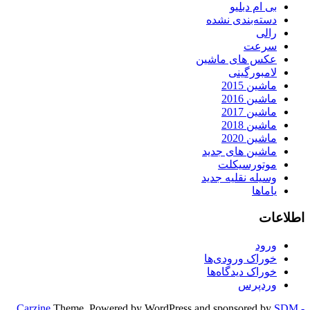
بی ام دبلیو
دسته‌بندی نشده
رالی
سرعت
عکس های ماشین
لامبورگینی
ماشین 2015
ماشین 2016
ماشین 2017
ماشین 2018
ماشین 2020
ماشین های جدید
موتورسیکلت
وسیله نقلیه جدید
یاماها
اطلاعات
ورود
خوراک ورودی‌ها
خوراک دیدگاه‌ها
وردپرس
Carzine
Theme, Powered by WordPress and sponsored by
SDM -