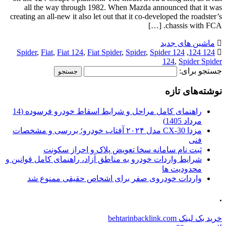
all the way through 1982. When Mazda announced that it was
creating an all-new it also let out that it co-developed the roadster’s
chassis with FCA. […]
ماشین های جدید
,
Fiat
,
Fiat 124
,
Fiat Spider
,
Spider
,
Spider
124 Spider
,
124 124
124
,
Spider Spider
جستجو برای:
نوشته‌های تازه
راهنمای کامل مراحل و شرایط اسقاط خودرو فرسوده (14
مرداد 1405)
مزدا CX-30 مدل ۲۰۲۴ آفتاب خودرو؛ بررسی و مشخصات
فنی
ثبت نام سامانه سخا تعویض پلاک و احراز سکونت
شرایط واردات خودرو به مناطق آزاد، راهنمای کامل قوانین و
محدودیت ها
واردات خودروی صفر برای اشخاص حقیقی ممنوع شد
.
خرید بک لینک behtarinbacklink.com