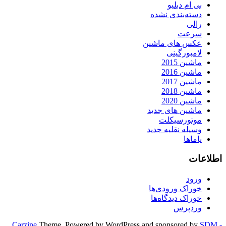
بی ام دبلیو
دسته‌بندی نشده
رالی
سرعت
عکس های ماشین
لامبورگینی
ماشین 2015
ماشین 2016
ماشین 2017
ماشین 2018
ماشین 2020
ماشین های جدید
موتورسیکلت
وسیله نقلیه جدید
یاماها
اطلاعات
ورود
خوراک ورودی‌ها
خوراک دیدگاه‌ها
وردپرس
Carzine
Theme, Powered by WordPress and sponsored by
SDM -