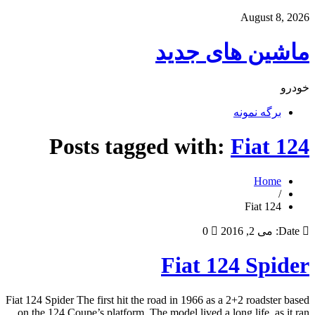
August 8, 2026
ماشین های جدید
خودرو
برگه نمونه
Posts tagged with:
Fiat 124
Home
/
Fiat 124
Date:
می 2, 2016
0
Fiat 124 Spider
Fiat 124 Spider The first hit the road in 1966 as a 2+2 roadster based
on the 124 Coupe’s platform. The model lived a long life, as it ran