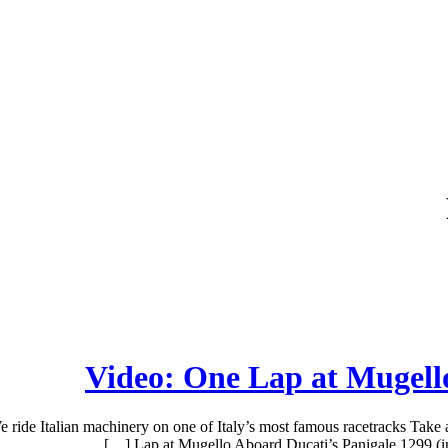
Video: One Lap at Mugell
ide Italian machinery on one of Italy’s most famous racetracks Take a 
Lap at Mugello Aboard Ducati’s Panigale 1299 (ima