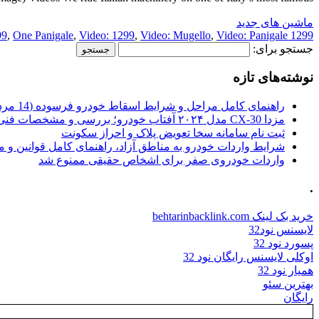
ماشین های جدید
99
,
One Panigale
,
Video: 1299
,
Video: Mugello
,
Video: Panigale
1299 Mugello
جستجو برای:
نوشته‌های تازه
راهنمای کامل مراحل و شرایط اسقاط خودرو فرسوده (14 مرداد 1405)
مزدا CX-30 مدل ۲۰۲۴ آفتاب خودرو؛ بررسی و مشخصات فنی
ثبت نام سامانه سخا تعویض پلاک و احراز سکونت
شرایط واردات خودرو به مناطق آزاد، راهنمای کامل قوانین و 
واردات خودروی صفر برای اشخاص حقیقی ممنوع شد
.
خرید بک لینک behtarinbacklink.com
لایسنس نود32
پسورد نود 32
اوکلی لایسنس رایگان نود 32
همیار نود 32
بهترین سئو
رایگان