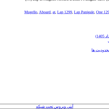
,
Aboard
,
at
,
Lap 1299
,
Lap Panigale
,
One 12
محدودیت ها
آنتی ویروس تحت شبکه