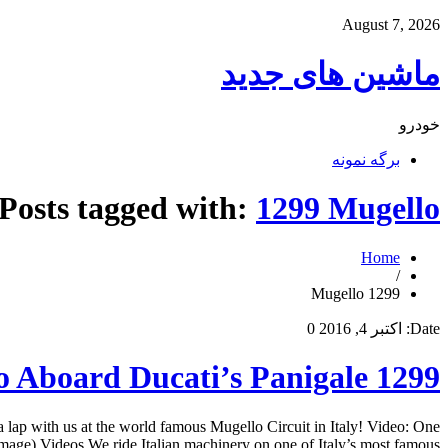
August 7, 2026
ماشین های جدید
خودرو
برگه نمونه
Posts tagged with:
1299 Mugello
Home
/
1299 Mugello
Date:
اکتبر 4, 2016
0
o Aboard Ducati’s Panigale 1299
lap with us at the world famous Mugello Circuit in Italy! Video: One
ge) Videos We ride Italian machinery on one of Italy’s most famous […]