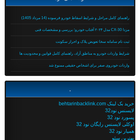
راهنمای کامل مراحل و شرایط اسقاط خودرو فرسوده (14 مرداد 1405)
مزدا CX-30 مدل ۲۰۲۴ آفتاب خودرو؛ بررسی و مشخصات فنی
ثبت نام سامانه سخا تعویض پلاک و احراز سکونت
شرایط واردات خودرو به مناطق آزاد، راهنمای کامل قوانین و محدودیت ها
واردات خودروی صفر برای اشخاص حقیقی ممنوع شد
.
خرید بک لینک behtarinbacklink.com
لایسنس نود32
پسورد نود 32
اوکلی لایسنس رایگان نود 32
همیار نود 32
بهترین سئو