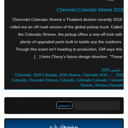
2016 Chevrolet Colorado Xtreme
2016 Chevrolet Colorado Xtreme s Thailand division recently
rolled out an off-road version of the global pickup truck. Called
the Colorado Xtreme, the pickup offers a one-off look with
plenty of upgraded parts built to tackle any the outdoors.
Though this exact isn’t heading to production, GM says this
hints Chevy’s future design direction. “These […]
ماشین 2016
,
2016 Colorado
,
2016 Xtreme
,
Chevrolet
2016 Chevrolet
,
2016 –
Colorado
,
Chevrolet Xtreme
,
Colorado
,
Colorado Colorado
,
Colorado
Xtreme
,
Xtreme Chevrolet
جستجو
برای:
نوشته‌های تازه