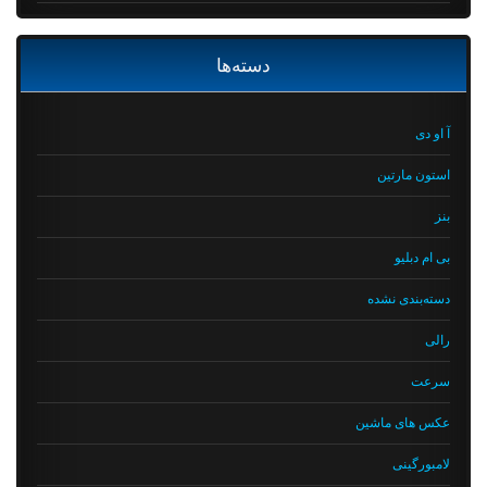
دسته‌ها
آ او دی
استون مارتین
بنز
بی ام دبلیو
دسته‌بندی نشده
رالی
سرعت
عکس های ماشین
لامبورگینی