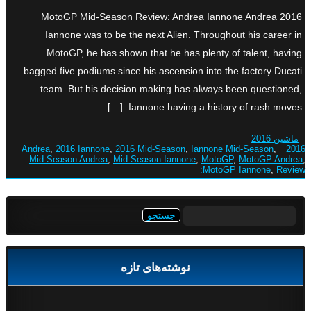
2016 MotoGP Mid-Season Review: Andrea Iannone Andrea
Iannone was to be the next Alien. Throughout his career in
MotoGP, he has shown that he has plenty of talent, having
bagged five podiums since his ascension into the factory Ducati
team. But his decision making has always been questioned,
Iannone having a history of rash moves. […]
ماشین 2016
,
2016 Iannone
,
2016 Mid-Season
,
Iannone Mid-Season
,
2016 Andrea
Mid-Season Andrea
,
Mid-Season Iannone
,
MotoGP
,
MotoGP Andrea
,
MotoGP Iannone
,
Review:
جستجو
برای:
نوشته‌های تازه