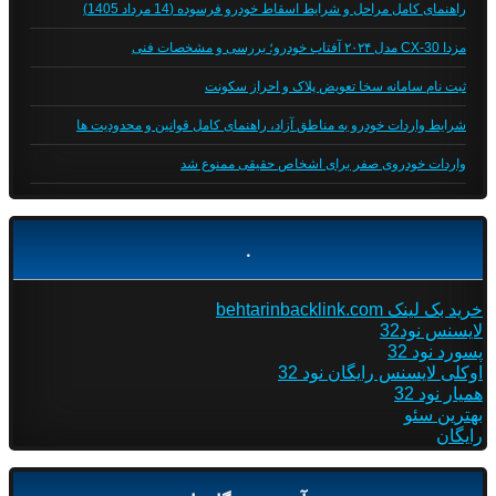
راهنمای کامل مراحل و شرایط اسقاط خودرو فرسوده (14 مرداد 1405)
مزدا CX-30 مدل ۲۰۲۴ آفتاب خودرو؛ بررسی و مشخصات فنی
ثبت نام سامانه سخا تعویض پلاک و احراز سکونت
شرایط واردات خودرو به مناطق آزاد، راهنمای کامل قوانین و محدودیت ها
واردات خودروی صفر برای اشخاص حقیقی ممنوع شد
.
خرید بک لینک behtarinbacklink.com
لایسنس نود32
پسورد نود 32
اوکلی لایسنس رایگان نود 32
همیار نود 32
بهترین سئو
رایگان