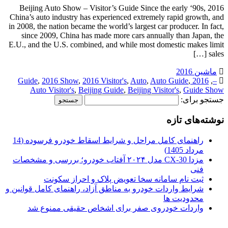
2016 Beijing Auto Show – Visitor’s Guide Since the early ‘90s,
China’s auto industry has experienced extremely rapid growth, and
in 2008, the nation became the world’s largest car producer. In fact,
since 2009, China has made more cars annually than Japan, the
E.U., and the U.S. combined, and while most domestic makes limit
sales […]
ماشین 2016
,
2016 Show
,
2016 Visitor's
,
Auto
,
Auto Guide
,
2016 Guide
,
–
Auto Visitor's
,
Beijing Guide
,
Beijing Visitor's
,
Guide Show
جستجو برای:
نوشته‌های تازه
راهنمای کامل مراحل و شرایط اسقاط خودرو فرسوده (14
مرداد 1405)
مزدا CX-30 مدل ۲۰۲۴ آفتاب خودرو؛ بررسی و مشخصات
فنی
ثبت نام سامانه سخا تعویض پلاک و احراز سکونت
شرایط واردات خودرو به مناطق آزاد، راهنمای کامل قوانین و
محدودیت ها
واردات خودروی صفر برای اشخاص حقیقی ممنوع شد
.