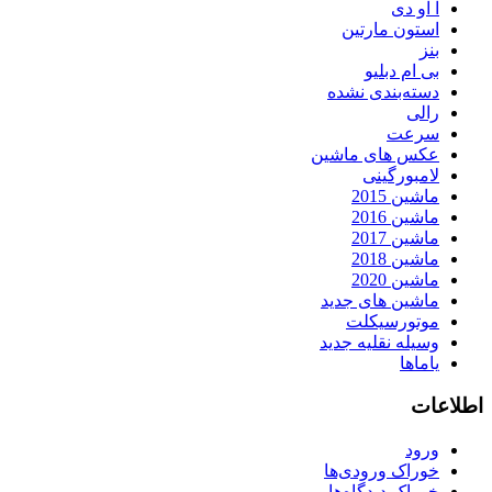
آ او دی
استون مارتین
بنز
بی ام دبلیو
دسته‌بندی نشده
رالی
سرعت
عکس های ماشین
لامبورگینی
ماشین 2015
ماشین 2016
ماشین 2017
ماشین 2018
ماشین 2020
ماشین های جدید
موتورسیکلت
وسیله نقلیه جدید
یاماها
اطلاعات
ورود
خوراک ورودی‌ها
خوراک دیدگاه‌ها