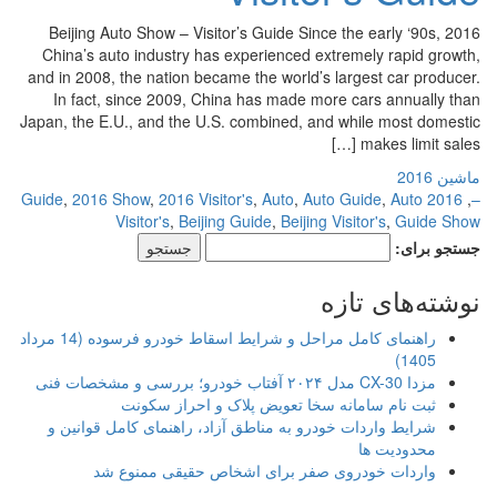
2016 Beijing Auto Show – Visitor’s Guide Since the early ‘90s,
China’s auto industry has experienced extremely rapid growth,
and in 2008, the nation became the world’s largest car producer.
In fact, since 2009, China has made more cars annually than
Japan, the E.U., and the U.S. combined, and while most domestic
makes limit sales […]
ماشین 2016
,
2016 Show
,
2016 Visitor's
,
Auto
,
Auto Guide
,
Auto
2016 Guide
,
–
Visitor's
,
Beijing Guide
,
Beijing Visitor's
,
Guide Show
جستجو برای:
نوشته‌های تازه
راهنمای کامل مراحل و شرایط اسقاط خودرو فرسوده (14 مرداد
1405)
مزدا CX-30 مدل ۲۰۲۴ آفتاب خودرو؛ بررسی و مشخصات فنی
ثبت نام سامانه سخا تعویض پلاک و احراز سکونت
شرایط واردات خودرو به مناطق آزاد، راهنمای کامل قوانین و
محدودیت ها
واردات خودروی صفر برای اشخاص حقیقی ممنوع شد