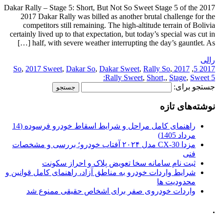
2017 Dakar Rally – Stage 5: Short, But Not So Sweet Stage 5 of the
2017 Dakar Rally was billed as another brutal challenge for the
competitors still remaining. The high-altitude terrain of Bolivia
certainly lived up to that expectation, but today’s special was cut in
half, with severe weather interrupting the day’s gauntlet. As […]
رالی
,
2017 Sweet
,
Dakar So
,
Dakar Sweet
,
Rally So
,
2017 So
,
2017 5
Rally Sweet
,
Short,
,
Stage
,
Sweet 5:
جستجو برای:
نوشته‌های تازه
راهنمای کامل مراحل و شرایط اسقاط خودرو فرسوده (14
مرداد 1405)
مزدا CX-30 مدل ۲۰۲۴ آفتاب خودرو؛ بررسی و مشخصات
فنی
ثبت نام سامانه سخا تعویض پلاک و احراز سکونت
شرایط واردات خودرو به مناطق آزاد، راهنمای کامل قوانین و
محدودیت ها
واردات خودروی صفر برای اشخاص حقیقی ممنوع شد
.