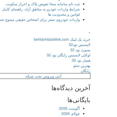
ثبت نام سامانه سخا تعویض پلاک و احراز سکونت
شرایط واردات خودرو به مناطق آزاد، راهنمای کامل
قوانین و محدودیت ها
واردات خودروی صفر برای اشخاص حقیقی ممنوع شد
.
خرید بک لینک behtarinbacklink.com
لایسنس نود32
پسورد نود 32
اوکلی لایسنس رایگان نود 32
همیار نود 32
بهترین سئو
رایگان
آنتی ویروس تحت شبکه
آخرین دیدگاه‌ها
بایگانی‌ها
آگوست 2026
جولای 2026