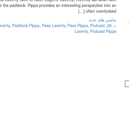
e the paddock. Pippa provides an interesting perspective into an
often overlooked […]
ماشین های جدید
verty
,
Paddock Pippa
,
Pass Laverty
,
Pass Pippa
,
Podcast
,
26
,
–
Laverty
,
Podcast Pippa