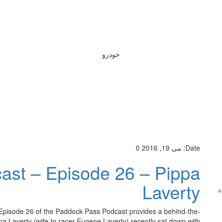
خودرو
Date:
می 19, 2016
0
ast – Episode 26 – Pippa
Laverty
ه
Episode 26 of the Paddock Pass Podcast provides a behind-the-
pa Laverty (wife to racer Eugene Laverty) recently sat down with