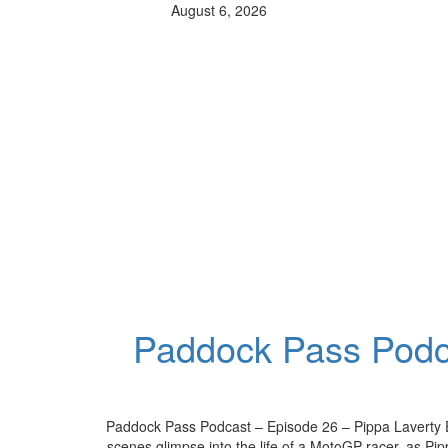
August 6, 2026
Paddock Pass Podc
Paddock Pass Podcast – Episode 26 – Pippa Laverty 
scenes glimpse into the life of a MotoGP racer, as Pip