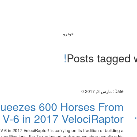
خودرو
Posts tagged 
Date:
مارس 3, 2017
0
ueezes 600 Horses From
V-6 in 2017 VelociRaptor!
ه
n 2017 VelociRaptor! is carrying on its tradition of building a
e modifications, the Texas-based performance shop usually adds