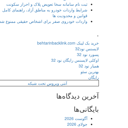
ثبت نام سامانه سخا تعویض پلاک و احراز سکونت
شرایط واردات خودرو به مناطق آزاد، راهنمای کامل
قوانین و محدودیت ها
واردات خودروی صفر برای اشخاص حقیقی ممنوع شد
.
خرید بک لینک behtarinbacklink.com
لایسنس نود32
پسورد نود 32
اوکلی لایسنس رایگان نود 32
همیار نود 32
بهترین سئو
رایگان
آنتی ویروس تحت شبکه
آخرین دیدگاه‌ها
بایگانی‌ها
آگوست 2026
جولای 2026