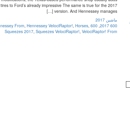
tires to Ford’s already impressive The same is true for the 2017
version. And Hennessey manages […]
ماشین 2017
nessey From
,
Hennessey VelociRaptor!
,
Horses
,
600 VelociRaptor!
,
600 2017
Squeezes 2017
,
Squeezes VelociRaptor!
,
VelociRaptor! From