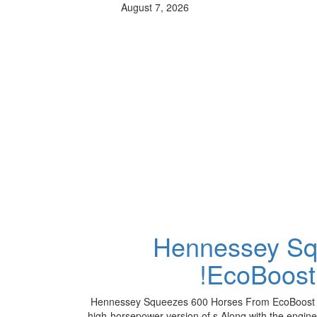
August 7, 2026
Hennessey Sq
EcoBoost 
Hennessey Squeezes 600 Horses From EcoBoost V-6 i
high-horsepower version of s Along with the engin