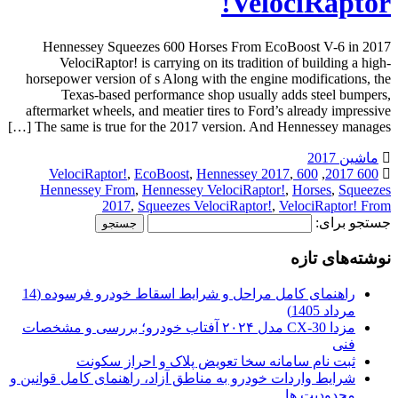
VelociRaptor!
Hennessey Squeezes 600 Horses From EcoBoost V-6 in 2017
VelociRaptor! is carrying on its tradition of building a high-
horsepower version of s Along with the engine modifications, the
Texas-based performance shop usually adds steel bumpers,
aftermarket wheels, and meatier tires to Ford’s already impressive
The same is true for the 2017 version. And Hennessey manages […]
ماشین 2017
,
EcoBoost
,
Hennessey 2017
,
600 VelociRaptor!
,
600 2017
Hennessey From
,
Hennessey VelociRaptor!
,
Horses
,
Squeezes
2017
,
Squeezes VelociRaptor!
,
VelociRaptor! From
جستجو برای:
نوشته‌های تازه
راهنمای کامل مراحل و شرایط اسقاط خودرو فرسوده (14
مرداد 1405)
مزدا CX-30 مدل ۲۰۲۴ آفتاب خودرو؛ بررسی و مشخصات
فنی
ثبت نام سامانه سخا تعویض پلاک و احراز سکونت
شرایط واردات خودرو به مناطق آزاد، راهنمای کامل قوانین و
محدودیت ها