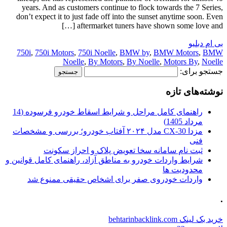
years. And as customers continue to flock towards the 7 Series,
don’t expect it to just fade off into the sunset anytime soon. Even
aftermarket tuners have shown some love and […]
بی ام دبلیو
750i
,
750i Motors
,
750i Noelle
,
BMW by
,
BMW Motors
,
BMW
Noelle
,
By Motors
,
By Noelle
,
Motors By
,
Noelle
جستجو برای:
نوشته‌های تازه
راهنمای کامل مراحل و شرایط اسقاط خودرو فرسوده (14
مرداد 1405)
مزدا CX-30 مدل ۲۰۲۴ آفتاب خودرو؛ بررسی و مشخصات
فنی
ثبت نام سامانه سخا تعویض پلاک و احراز سکونت
شرایط واردات خودرو به مناطق آزاد، راهنمای کامل قوانین و
محدودیت ها
واردات خودروی صفر برای اشخاص حقیقی ممنوع شد
.
خرید بک لینک behtarinbacklink.com