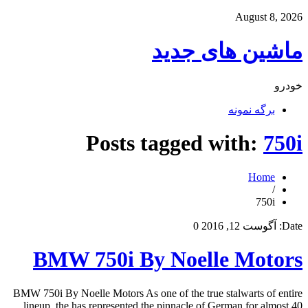
August 8, 2026
ماشین های جدید
خودرو
برگه نمونه
Posts tagged with:
750i
Home
/
750i
Date:
آگوست 12, 2016
0
BMW 750i By Noelle Motors
BMW 750i By Noelle Motors As one of the true stalwarts of entire
lineup, the has represented the pinnacle of German for almost 40