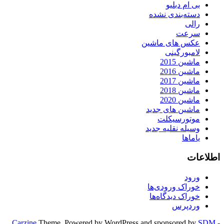
بی ام دبلیو
دسته‌بندی نشده
رالی
سرعت
عکس های ماشین
لامبورگینی
ماشین 2015
ماشین 2016
ماشین 2017
ماشین 2018
ماشین 2020
ماشین های جدید
موتورسیکلت
وسیله نقلیه جدید
یاماها
اطلاعات
ورود
خوراک ورودی‌ها
خوراک دیدگاه‌ها
وردپرس
Carzine
Theme, Powered by WordPress and sponsored by
SDM -