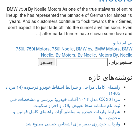
BMW 750i By Noelle Motors As one of the true stalwarts of entire
lineup, the has represented the pinnacle of German for almost 40
years. And as customers continue to flock towards the 7 Series,
don’t expect it to just fade off into the sunset anytime soon. Even
aftermarket tuners have shown some love and […]
بی ام دبلیو
750i
,
750i Motors
,
750i Noelle
,
BMW by
,
BMW Motors
,
BMW
Noelle
,
By Motors
,
By Noelle
,
Motors By
,
Noelle
جستجو برای:
نوشته‌های تازه
راهنمای کامل مراحل و شرایط اسقاط خودرو فرسوده (14 مرداد
1405)
مزدا CX-30 مدل ۲۰۲۴ آفتاب خودرو؛ بررسی و مشخصات فنی
ثبت نام سامانه سخا تعویض پلاک و احراز سکونت
شرایط واردات خودرو به مناطق آزاد، راهنمای کامل قوانین و
محدودیت ها
واردات خودروی صفر برای اشخاص حقیقی ممنوع شد
.