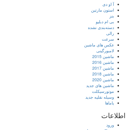
آ او دی
استون مارتین
بنز
بی ام دبلیو
دسته‌بندی نشده
رالی
سرعت
عکس های ماشین
لامبورگینی
ماشین 2015
ماشین 2016
ماشین 2017
ماشین 2018
ماشین 2020
ماشین های جدید
موتورسیکلت
وسیله نقلیه جدید
یاماها
اطلاعات
ورود