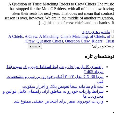
A Question of Trust: Matching Riders to Crew Chiefs The music
has stopped for the MotoGP riders, with all of them now having
taken their seats for next year. That does not mean that contract
season is over, however. We are in the middle of another migration,
this time of crew chiefs and mechanics. It […]
ماشین های جدید
A Chiefs
,
A Crew
,
A Matching
,
Chiefs Matching
,
of Chiefs
,
of
Crew
,
Question Chiefs
,
Question Crew
,
Riders’
,
Trust:
جستجو برای:
نوشته‌های تازه
راهنمای کامل مراحل و شرایط اسقاط خودرو فرسوده (14
مرداد 1405)
مزدا CX-30 مدل ۲۰۲۴ آفتاب خودرو؛ بررسی و مشخصات
فنی
ثبت نام سامانه سخا تعویض پلاک و احراز سکونت
شرایط واردات خودرو به مناطق آزاد، راهنمای کامل قوانین و
محدودیت ها
واردات خودروی صفر برای اشخاص حقیقی ممنوع شد
.