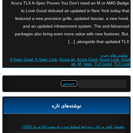
Acura TLX A-Spec Proves You Don’t need an M or AMG Badge
to Look Good debuted an updated in New York today that
featured a new precision grille, updated fascias, a new hood,
and an updated infotainment system. The and Advanced
packages also bring even more value with new features. But,
alongside that updated TLX, […]
ماشین های جدید
A-Spec Good
,
A-Spec Look
,
Acura an
,
Acura Good
,
Acura Look
,
Good
an
,
M
,
need
,
TLX Good
,
TLX Look
جستجو
برای:
نوشته‌های تازه
راهنمای کامل مراحل و شرایط اسقاط خودرو فرسوده (14 مرداد 1405)