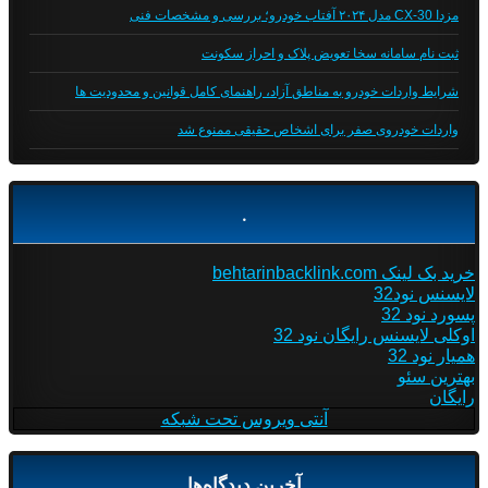
مزدا CX-30 مدل ۲۰۲۴ آفتاب خودرو؛ بررسی و مشخصات فنی
ثبت نام سامانه سخا تعویض پلاک و احراز سکونت
شرایط واردات خودرو به مناطق آزاد، راهنمای کامل قوانین و محدودیت ها
واردات خودروی صفر برای اشخاص حقیقی ممنوع شد
.
خرید بک لینک behtarinbacklink.com
لایسنس نود32
پسورد نود 32
اوکلی لایسنس رایگان نود 32
همیار نود 32
بهترین سئو
رایگان
آنتی ویروس تحت شبکه
آخرین دیدگاه‌ها