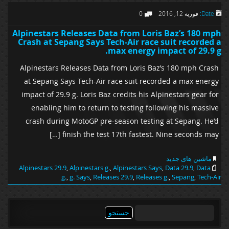
Date:
فوریه 12, 2016
0
Alpinestars Releases Data from Loris Baz’s 180 mph
Crash at Sepang Says Tech-Air race suit recorded a
max energy impact of 29.9 g.
Alpinestars Releases Data from Loris Baz’s 180 mph Crash
at Sepang Says Tech-Air race suit recorded a max energy
impact of 29.9 g. Loris Baz credits his Alpinestars gear for
enabling him to return to testing following his massive
crash during MotoGP pre-season testing at Sepang. He’d
finish the test 17th fastest. Nine seconds may […]
ماشین های جدید
Alpinestars 29.9
,
Alpinestars g.
,
Alpinestars Says
,
Data 29.9
,
Data
g.
,
g. Says
,
Releases 29.9
,
Releases g.
,
Sepang
,
Tech-Air
جستجو
برای: