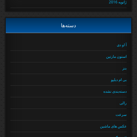
ژانویه 2016
دسته‌ها
آ او دی
استون مارتین
بنز
بی ام دبلیو
دسته‌بندی نشده
رالی
سرعت
عکس های ماشین