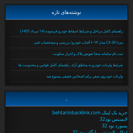
نوشته‌های تازه
راهنمای کامل مراحل و شرایط اسقاط خودرو فرسوده (14 مرداد 1405)
مزدا CX-30 مدل ۲۰۲۴ آفتاب خودرو؛ بررسی و مشخصات فنی
ثبت نام سامانه سخا تعویض پلاک و احراز سکونت
شرایط واردات خودرو به مناطق آزاد، راهنمای کامل قوانین و محدودیت ها
واردات خودروی صفر برای اشخاص حقیقی ممنوع شد
.
خرید بک لینک behtarinbacklink.com
لایسنس نود32
پسورد نود 32
اوکلی لایسنس رایگان نود 32