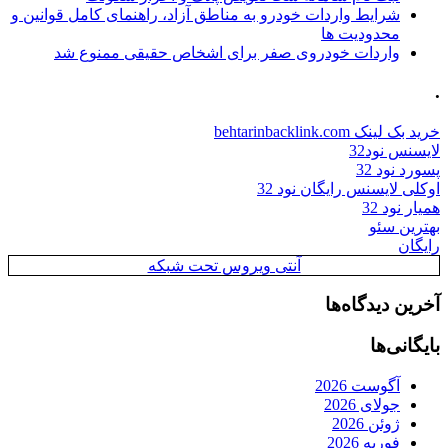
شرایط واردات خودرو به مناطق آزاد، راهنمای کامل قوانین و
محدودیت ها
واردات خودروی صفر برای اشخاص حقیقی ممنوع شد
.
خرید بک لینک behtarinbacklink.com
لایسنس نود32
پسورد نود 32
اوکلی لایسنس رایگان نود 32
همیار نود 32
بهترین سئو
رایگان
آنتی ویروس تحت شبکه
آخرین دیدگاه‌ها
بایگانی‌ها
آگوست 2026
جولای 2026
ژوئن 2026
فوریه 2026