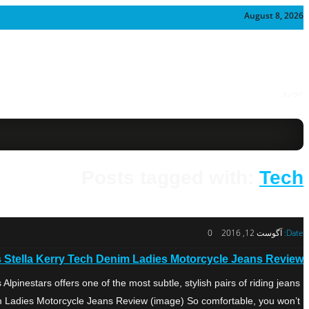
August 8, 2026
خودرو
Posts tagged with:
Tech
Date:
آگوست 12, 2016
0
s Stella Kerry Tech Denim Ladies Motorcycle Jeans Review
inestars offers one of the most subtle, stylish pairs of riding jeans
m Ladies Motorcycle Jeans Review (image) So comfortable, you won’t […]