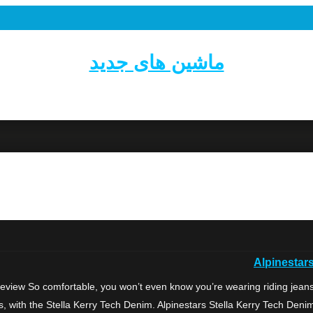
ماشین های جدید
Alpinestar
iew So comfortable, you won’t even know you’re wearing riding jeans Alp
ts, with the Stella Kerry Tech Denim. Alpinestars Stella Kerry Tech Deni