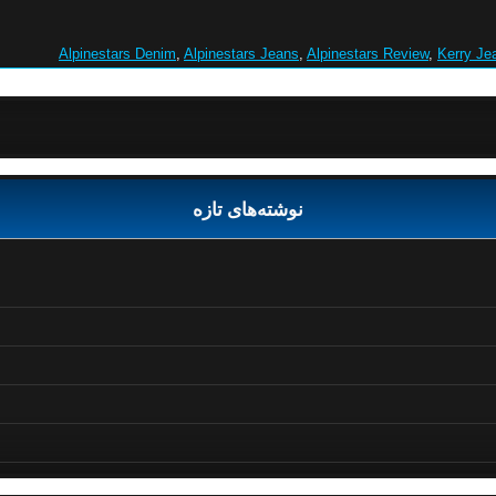
Alpinestars Denim
,
Alpinestars Jeans
,
Alpinestars Review
,
Kerry Je
نوشته‌های تازه