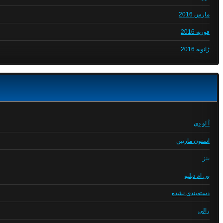
مارس 2016
فوریه 2016
ژانویه 2016
آ او دی
استون مارتین
بنز
بی ام دبلیو
دسته‌بندی نشده
رالی