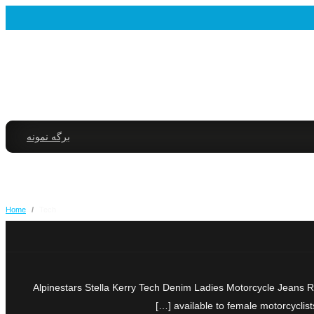
برگه نمونه
Home
/
Tech
Alpinestars Stella Kerry Tech Denim Ladies Motorcycle Jeans Rev
available to female motorcyclis