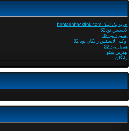
خرید بک لینک behtarinbacklink.com
لایسنس نود32
پسورد نود 32
اوکلی لایسنس رایگان نود 32
همیار نود 32
بهترین سئو
رایگان