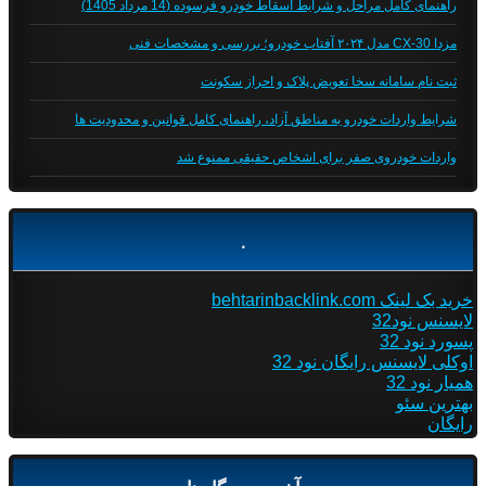
راهنمای کامل مراحل و شرایط اسقاط خودرو فرسوده (14 مرداد 1405)
مزدا CX-30 مدل ۲۰۲۴ آفتاب خودرو؛ بررسی و مشخصات فنی
ثبت نام سامانه سخا تعویض پلاک و احراز سکونت
شرایط واردات خودرو به مناطق آزاد، راهنمای کامل قوانین و محدودیت ها
واردات خودروی صفر برای اشخاص حقیقی ممنوع شد
.
خرید بک لینک behtarinbacklink.com
لایسنس نود32
پسورد نود 32
اوکلی لایسنس رایگان نود 32
همیار نود 32
بهترین سئو
رایگان