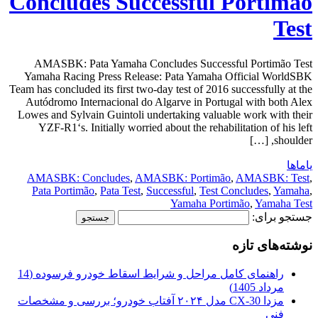
Concludes Successful Portimão
Test
AMASBK: Pata Yamaha Concludes Successful Portimão Test
Yamaha Racing Press Release: Pata Yamaha Official WorldSBK
Team has concluded its first two-day test of 2016 successfully at the
Autódromo Internacional do Algarve in Portugal with both Alex
Lowes and Sylvain Guintoli undertaking valuable work with their
YZF-R1‘s. Initially worried about the rehabilitation of his left
shoulder, […]
یاماها
AMASBK: Concludes
,
AMASBK: Portimão
,
AMASBK: Test
,
Pata Portimão
,
Pata Test
,
Successful
,
Test Concludes
,
Yamaha
,
Yamaha Portimão
,
Yamaha Test
جستجو برای:
نوشته‌های تازه
راهنمای کامل مراحل و شرایط اسقاط خودرو فرسوده (14
مرداد 1405)
مزدا CX-30 مدل ۲۰۲۴ آفتاب خودرو؛ بررسی و مشخصات
فنی