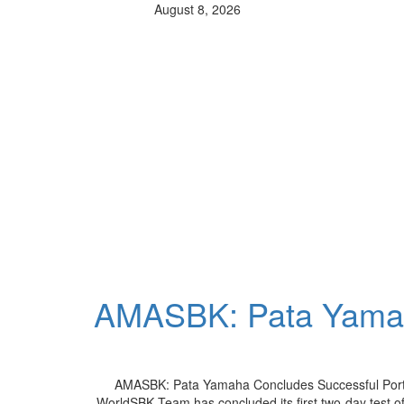
August 8, 2026
AMASBK: Pata Yamah
AMASBK: Pata Yamaha Concludes Successful Porti
WorldSBK Team has concluded its first two-day test of