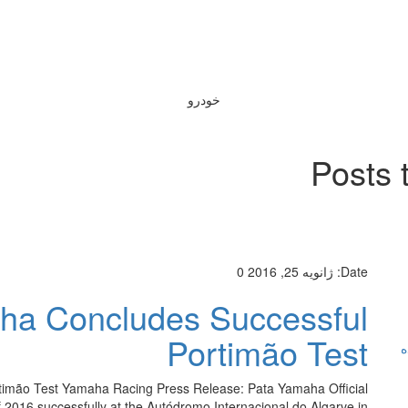
خودرو
Posts 
Date:
ژانویه 25, 2016
0
a Concludes Successful
Portimão Test
ه
mão Test Yamaha Racing Press Release: Pata Yamaha Official
 2016 successfully at the Autódromo Internacional do Algarve in