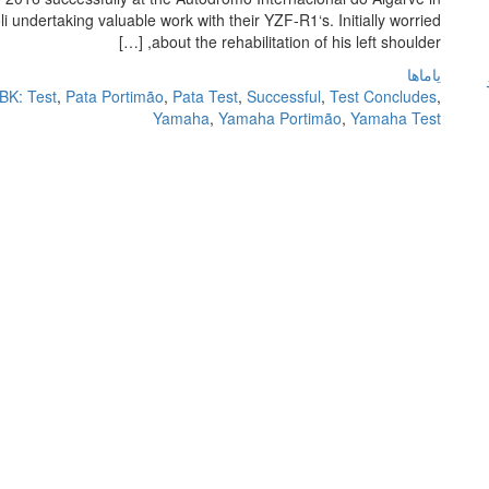
 undertaking valuable work with their YZF-R1‘s. Initially worried
about the rehabilitation of his left shoulder, […]
یاماها
K: Test
,
Pata Portimão
,
Pata Test
,
Successful
,
Test Concludes
,
Yamaha
,
Yamaha Portimão
,
Yamaha Test