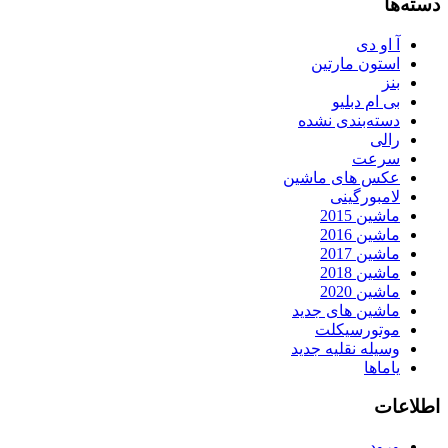
دسته‌ها
آ او دی
استون مارتین
بنز
بی ام دبلیو
دسته‌بندی نشده
رالی
سرعت
عکس های ماشین
لامبورگینی
ماشین 2015
ماشین 2016
ماشین 2017
ماشین 2018
ماشین 2020
ماشین های جدید
موتورسیکلت
وسیله نقلیه جدید
یاماها
اطلاعات
ورود