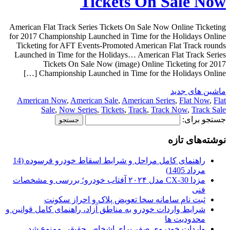
Tickets On Sale Now
American Flat Track Series Tickets On Sale Now Online Ticketing
for 2017 Championship Launched in Time for the Holidays Online
Ticketing for AFT Events-Promoted American Flat Track rounds
Launched in Time for the Holidays… American Flat Track Series
Tickets On Sale Now (image) Online Ticketing for 2017
Championship Launched in Time for the Holidays Online […]
ماشین های جدید
American Now
,
American Sale
,
American Series
,
Flat Now
,
Flat
Sale
,
Now Series
,
Tickets
,
Track
,
Track Now
,
Track Sale
جستجو برای:
نوشته‌های تازه
راهنمای کامل مراحل و شرایط اسقاط خودرو فرسوده (14
مرداد 1405)
مزدا CX-30 مدل ۲۰۲۴ آفتاب خودرو؛ بررسی و مشخصات
فنی
ثبت نام سامانه سخا تعویض پلاک و احراز سکونت
شرایط واردات خودرو به مناطق آزاد، راهنمای کامل قوانین و
محدودیت ها
واردات خودروی صفر برای اشخاص حقیقی ممنوع شد