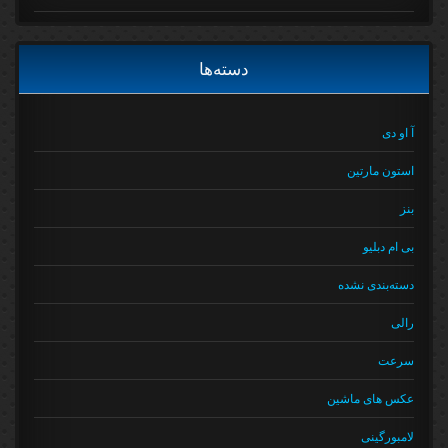
دسته‌ها
آ او دی
استون مارتین
بنز
بی ام دبلیو
دسته‌بندی نشده
رالی
سرعت
عکس های ماشین
لامبورگینی