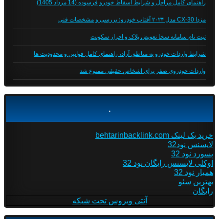
راهنمای کامل مراحل و شرایط اسقاط خودرو فرسوده (14 مرداد 1405)
مزدا CX-30 مدل ۲۰۲۴ آفتاب خودرو؛ بررسی و مشخصات فنی
ثبت نام سامانه سخا تعویض پلاک و احراز سکونت
شرایط واردات خودرو به مناطق آزاد، راهنمای کامل قوانین و محدودیت ها
واردات خودروی صفر برای اشخاص حقیقی ممنوع شد
.
خرید بک لینک behtarinbacklink.com
لایسنس نود32
پسورد نود 32
اوکلی لایسنس رایگان نود 32
همیار نود 32
بهترین سئو
رایگان
آنتی ویروس تحت شبکه