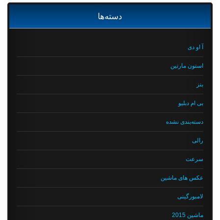
دسته‌ها
آ او دی
استون مارتین
بنز
بی ام دبلیو
دسته‌بندی نشده
رالی
سرعت
عکس های ماشین
لامبورگینی
ماشین 2015