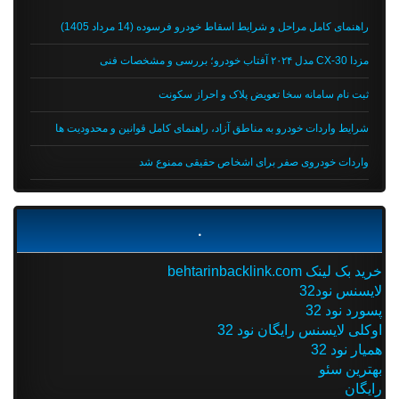
راهنمای کامل مراحل و شرایط اسقاط خودرو فرسوده (14 مرداد 1405)
مزدا CX-30 مدل ۲۰۲۴ آفتاب خودرو؛ بررسی و مشخصات فنی
ثبت نام سامانه سخا تعویض پلاک و احراز سکونت
شرایط واردات خودرو به مناطق آزاد، راهنمای کامل قوانین و محدودیت ها
واردات خودروی صفر برای اشخاص حقیقی ممنوع شد
.
خرید بک لینک behtarinbacklink.com
لایسنس نود32
پسورد نود 32
اوکلی لایسنس رایگان نود 32
همیار نود 32
بهترین سئو
رایگان