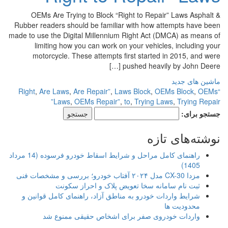
OEMs Are Trying to Block “Right to Repair” Laws Asphalt &
Rubber readers should be familiar with how attempts have been
made to use the Digital Millennium Right Act (DMCA) as means of
limiting how you can work on your vehicles, including your
motorcycle. These attempts first started in 2015, and were
pushed heavily by John Deere […]
ماشین های جدید
,
Are Laws
,
Are Repair”
,
Laws Block
,
OEMs Block
,
OEMs
“Right
Laws
,
OEMs Repair”
,
to
,
Trying Laws
,
Trying Repair”
جستجو برای:
نوشته‌های تازه
راهنمای کامل مراحل و شرایط اسقاط خودرو فرسوده (14 مرداد
1405)
مزدا CX-30 مدل ۲۰۲۴ آفتاب خودرو؛ بررسی و مشخصات فنی
ثبت نام سامانه سخا تعویض پلاک و احراز سکونت
شرایط واردات خودرو به مناطق آزاد، راهنمای کامل قوانین و
محدودیت ها
واردات خودروی صفر برای اشخاص حقیقی ممنوع شد