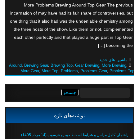
More Problems Brewing Around Top Gear The previous
incarnation of may have had its fair share of controversies, but
one thing that it also had was the undeniable chemistry among
the three hosts of the show. Like them or not, complemented
each other perfectly and that played a huge part in Top Gear
becoming the […]
ماشین های جدید
Around
,
Brewing Gear
,
Brewing Top
,
Gear Brewing
,
More Brewing
,
More Gear
,
More Top
,
Problems
,
Problems Gear
,
Problems Top
جستجو
برای:
نوشته‌های تازه
راهنمای کامل مراحل و شرایط اسقاط خودرو فرسوده (14 مرداد 1405)