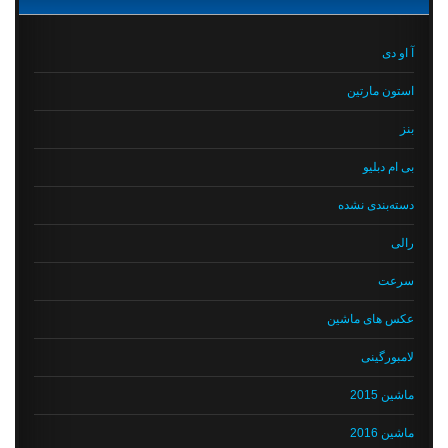
آ او دی
استون مارتین
بنز
بی ام دبلیو
دسته‌بندی نشده
رالی
سرعت
عکس های ماشین
لامبورگینی
ماشین 2015
ماشین 2016