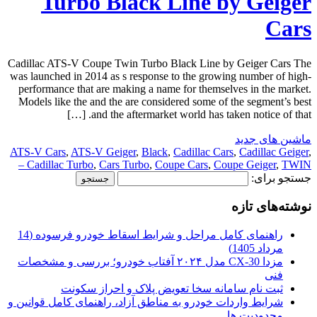
Turbo Black Line by Geiger
Cars
Cadillac ATS-V Coupe Twin Turbo Black Line by Geiger Cars The
was launched in 2014 as s response to the growing number of high-
performance that are making a name for themselves in the market.
Models like the and the are considered some of the segment’s best
and the aftermarket world has taken notice of that. […]
ماشین های جدید
ATS-V Cars
,
ATS-V Geiger
,
Black
,
Cadillac Cars
,
Cadillac Geiger
,
Cadillac Turbo
,
Cars Turbo
,
Coupe Cars
,
Coupe Geiger
,
TWIN –
جستجو برای:
نوشته‌های تازه
راهنمای کامل مراحل و شرایط اسقاط خودرو فرسوده (14
مرداد 1405)
مزدا CX-30 مدل ۲۰۲۴ آفتاب خودرو؛ بررسی و مشخصات
فنی
ثبت نام سامانه سخا تعویض پلاک و احراز سکونت
شرایط واردات خودرو به مناطق آزاد، راهنمای کامل قوانین و
محدودیت ها