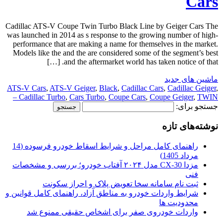
Cars
Cadillac ATS-V Coupe Twin Turbo Black Line by Geiger Cars The
was launched in 2014 as s response to the growing number of high-
performance that are making a name for themselves in the market.
Models like the and the are considered some of the segment’s best
and the aftermarket world has taken notice of that. […]
ماشین های جدید
ATS-V Cars
,
ATS-V Geiger
,
Black
,
Cadillac Cars
,
Cadillac Geiger
,
Cadillac Turbo
,
Cars Turbo
,
Coupe Cars
,
Coupe Geiger
,
TWIN –
جستجو برای:
نوشته‌های تازه
راهنمای کامل مراحل و شرایط اسقاط خودرو فرسوده (14
مرداد 1405)
مزدا CX-30 مدل ۲۰۲۴ آفتاب خودرو؛ بررسی و مشخصات
فنی
ثبت نام سامانه سخا تعویض پلاک و احراز سکونت
شرایط واردات خودرو به مناطق آزاد، راهنمای کامل قوانین و
محدودیت ها
واردات خودروی صفر برای اشخاص حقیقی ممنوع شد