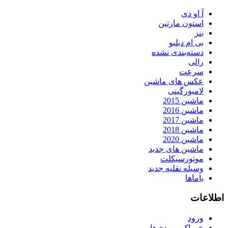
آ او دی
استون مارتین
بنز
بی ام دبلیو
دسته‌بندی نشده
رالی
سرعت
عکس های ماشین
لامبورگینی
ماشین 2015
ماشین 2016
ماشین 2017
ماشین 2018
ماشین 2020
ماشین های جدید
موتورسیکلت
وسیله نقلیه جدید
یاماها
اطلاعات
ورود
خوراک ورودی‌ها