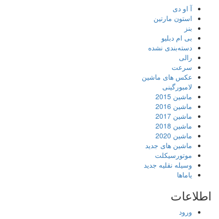
آ او دی
استون مارتین
بنز
بی ام دبلیو
دسته‌بندی نشده
رالی
سرعت
عکس های ماشین
لامبورگینی
ماشین 2015
ماشین 2016
ماشین 2017
ماشین 2018
ماشین 2020
ماشین های جدید
موتورسیکلت
وسیله نقلیه جدید
یاماها
اطلاعات
ورود