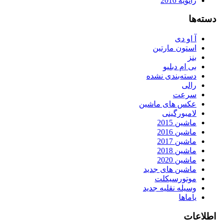
ژانویه 2016
دسته‌ها
آ او دی
استون مارتین
بنز
بی ام دبلیو
دسته‌بندی نشده
رالی
سرعت
عکس های ماشین
لامبورگینی
ماشین 2015
ماشین 2016
ماشین 2017
ماشین 2018
ماشین 2020
ماشین های جدید
موتورسیکلت
وسیله نقلیه جدید
یاماها
اطلاعات