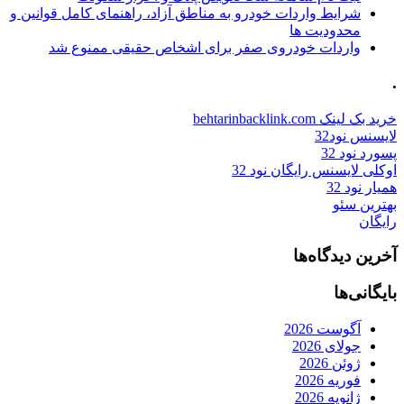
شرایط واردات خودرو به مناطق آزاد، راهنمای کامل قوانین و
محدودیت ها
واردات خودروی صفر برای اشخاص حقیقی ممنوع شد
.
خرید بک لینک behtarinbacklink.com
لایسنس نود32
پسورد نود 32
اوکلی لایسنس رایگان نود 32
همیار نود 32
بهترین سئو
رایگان
آخرین دیدگاه‌ها
بایگانی‌ها
آگوست 2026
جولای 2026
ژوئن 2026
فوریه 2026
ژانویه 2026