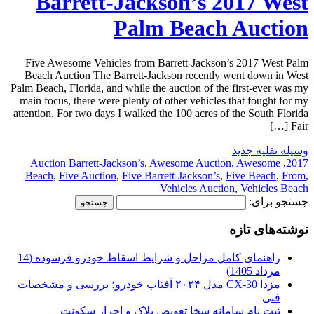
Barrett-Jackson’s 2017 West
Palm Beach Auction
Five Awesome Vehicles from Barrett-Jackson’s 2017 West Palm
Beach Auction The Barrett-Jackson recently went down in West
Palm Beach, Florida, and while the auction of the first-ever was my
main focus, there were plenty of other vehicles that fought for my
attention. For two days I walked the 100 acres of the South Florida
Fair […]
وسیله نقلیه جدید
Auction Barrett-Jackson’s
,
Awesome Auction
,
Awesome
,
2017
Beach
,
Five Auction
,
Five Barrett-Jackson’s
,
Five Beach
,
From
,
Vehicles Auction
,
Vehicles Beach
جستجو برای:
نوشته‌های تازه
راهنمای کامل مراحل و شرایط اسقاط خودرو فرسوده (14
مرداد 1405)
مزدا CX-30 مدل ۲۰۲۴ آفتاب خودرو؛ بررسی و مشخصات
فنی
ثبت نام سامانه سخا تعویض پلاک و احراز سکونت