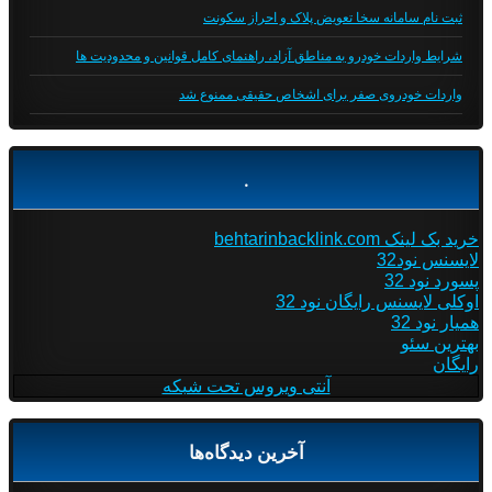
ثبت نام سامانه سخا تعویض پلاک و احراز سکونت
شرایط واردات خودرو به مناطق آزاد، راهنمای کامل قوانین و محدودیت ها
واردات خودروی صفر برای اشخاص حقیقی ممنوع شد
.
خرید بک لینک behtarinbacklink.com
لایسنس نود32
پسورد نود 32
اوکلی لایسنس رایگان نود 32
همیار نود 32
بهترین سئو
رایگان
آنتی ویروس تحت شبکه
آخرین دیدگاه‌ها