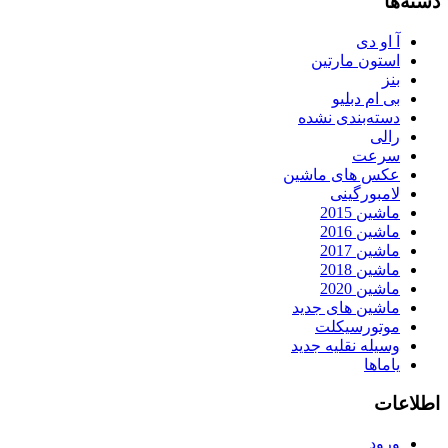
دسته‌ها
آ او دی
استون مارتین
بنز
بی ام دبلیو
دسته‌بندی نشده
رالی
سرعت
عکس های ماشین
لامبورگینی
ماشین 2015
ماشین 2016
ماشین 2017
ماشین 2018
ماشین 2020
ماشین های جدید
موتورسیکلت
وسیله نقلیه جدید
یاماها
اطلاعات
ورود