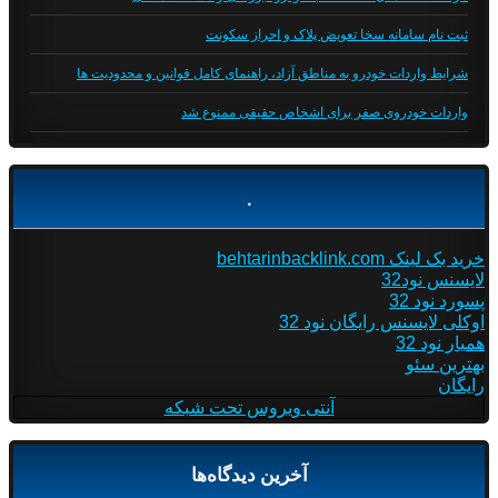
ثبت نام سامانه سخا تعویض پلاک و احراز سکونت
شرایط واردات خودرو به مناطق آزاد، راهنمای کامل قوانین و محدودیت ها
واردات خودروی صفر برای اشخاص حقیقی ممنوع شد
.
خرید بک لینک behtarinbacklink.com
لایسنس نود32
پسورد نود 32
اوکلی لایسنس رایگان نود 32
همیار نود 32
بهترین سئو
رایگان
آنتی ویروس تحت شبکه
آخرین دیدگاه‌ها