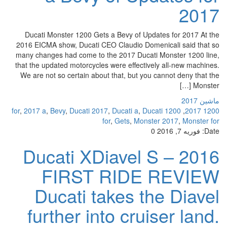
2017
Ducati Monster 1200 Gets a Bevy of Updates for 2017 At the
2016 EICMA show, Ducati CEO Claudio Domenicali said that so
many changes had come to the 2017 Ducati Monster 1200 line,
that the updated motorcycles were effectively all-new machines.
We are not so certain about that, but you cannot deny that the
Monster […]
ماشین 2017
,
2017 a
,
Bevy
,
Ducati 2017
,
Ducati a
,
Ducati
1200 for
,
1200 2017
for
,
Gets
,
Monster 2017
,
Monster for
Date:
فوریه 7, 2016
0
2016 Ducati XDiavel S –
FIRST RIDE REVIEW
Ducati takes the Diavel
further into cruiser land.