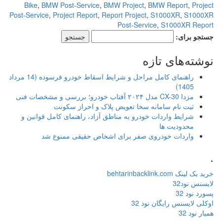
Bike
,
BMW Post-Service
,
BMW Project
,
BMW Report
,
Project
Post-Service
,
Project Report
,
Report Project
,
S1000XR
,
S1000XR
Post-Service
,
S1000XR Report
جستجو برای:
نوشته‌های تازه
راهنمای کامل مراحل و شرایط اسقاط خودرو فرسوده (14 مرداد
1405)
مزدا CX-30 مدل ۲۰۲۴ آفتاب خودرو؛ بررسی و مشخصات فنی
ثبت نام سامانه سخا تعویض پلاک و احراز سکونت
شرایط واردات خودرو به مناطق آزاد، راهنمای کامل قوانین و
محدودیت ها
واردات خودروی صفر برای اشخاص حقیقی ممنوع شد
.
خرید بک لینک behtarinbacklink.com
لایسنس نود32
پسورد نود 32
اوکلی لایسنس رایگان نود 32
همیار نود 32