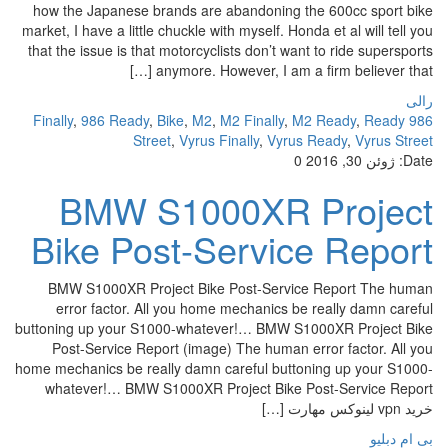
how the Japanese brands are abandoning the 600cc sport bike
market, I have a little chuckle with myself. Honda et al will tell you
that the issue is that motorcyclists don’t want to ride supersports
anymore. However, I am a firm believer that […]
رالی
,
986 Ready
,
Bike
,
M2
,
M2 Finally
,
M2 Ready
,
Ready
986 Finally
Street
,
Vyrus Finally
,
Vyrus Ready
,
Vyrus Street
Date:
ژوئن 30, 2016
0
BMW S1000XR Project
Bike Post-Service Report
BMW S1000XR Project Bike Post-Service Report The human
error factor. All you home mechanics be really damn careful
buttoning up your S1000-whatever!… BMW S1000XR Project Bike
Post-Service Report (image) The human error factor. All you
home mechanics be really damn careful buttoning up your S1000-
whatever!… BMW S1000XR Project Bike Post-Service Report
خرید vpn لینوکس مهارت […]
بی ام دبلیو