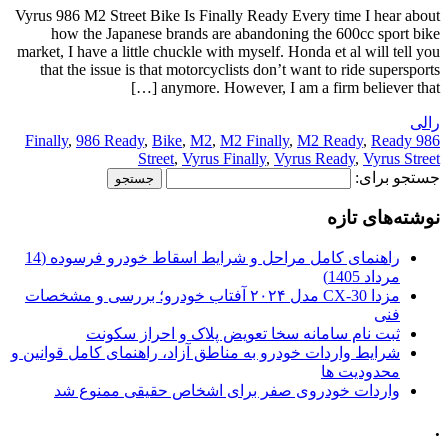
Vyrus 986 M2 Street Bike Is Finally Ready Every time I hear about
how the Japanese brands are abandoning the 600cc sport bike
market, I have a little chuckle with myself. Honda et al will tell you
that the issue is that motorcyclists don’t want to ride supersports
anymore. However, I am a firm believer that […]
رالی
,
986 Ready
,
Bike
,
M2
,
M2 Finally
,
M2 Ready
,
Ready
986 Finally
Street
,
Vyrus Finally
,
Vyrus Ready
,
Vyrus Street
جستجو برای:
نوشته‌های تازه
راهنمای کامل مراحل و شرایط اسقاط خودرو فرسوده (14
مرداد 1405)
مزدا CX-30 مدل ۲۰۲۴ آفتاب خودرو؛ بررسی و مشخصات
فنی
ثبت نام سامانه سخا تعویض پلاک و احراز سکونت
شرایط واردات خودرو به مناطق آزاد، راهنمای کامل قوانین و
محدودیت ها
واردات خودروی صفر برای اشخاص حقیقی ممنوع شد
.