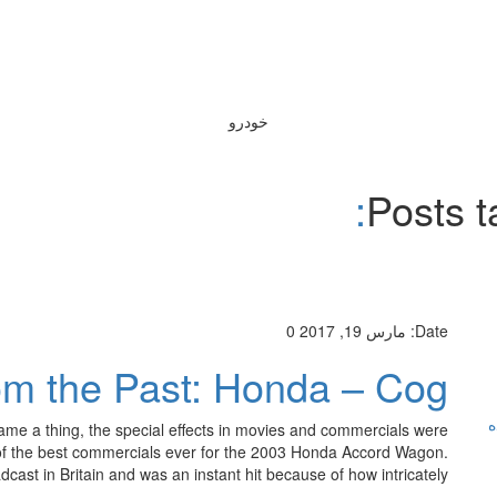
خودرو
Posts t
Date:
مارس 19, 2017
0
rom the Past: Honda – Cog
ه
e a thing, the special effects in movies and commercials were
ne of the best commercials ever for the 2003 Honda Accord Wagon.
ast in Britain and was an instant hit because of how intricately […]