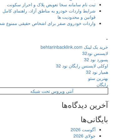
ثبت نام سامانه سخا تعویض پلاک و احراز سکونت
شرایط واردات خودرو به مناطق آزاد، راهنمای کامل
قوانین و محدودیت ها
واردات خودروی صفر برای اشخاص حقیقی ممنوع شد
.
خرید بک لینک behtarinbacklink.com
لایسنس نود32
پسورد نود 32
اوکلی لایسنس رایگان نود 32
همیار نود 32
بهترین سئو
رایگان
آنتی ویروس تحت شبکه
آخرین دیدگاه‌ها
بایگانی‌ها
آگوست 2026
جولای 2026