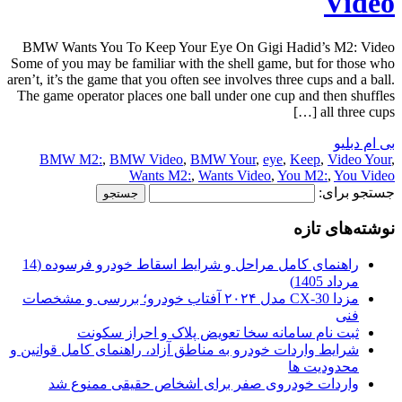
Video
BMW Wants You To Keep Your Eye On Gigi Hadid’s M2: Video
Some of you may be familiar with the shell game, but for those who
aren’t, it’s the game that you often see involves three cups and a ball.
The game operator places one ball under one cup and then shuffles
all three cups […]
بی ام دبلیو
BMW M2:
,
BMW Video
,
BMW Your
,
eye
,
Keep
,
Video Your
,
Wants M2:
,
Wants Video
,
You M2:
,
You Video
جستجو برای:
نوشته‌های تازه
راهنمای کامل مراحل و شرایط اسقاط خودرو فرسوده (14
مرداد 1405)
مزدا CX-30 مدل ۲۰۲۴ آفتاب خودرو؛ بررسی و مشخصات
فنی
ثبت نام سامانه سخا تعویض پلاک و احراز سکونت
شرایط واردات خودرو به مناطق آزاد، راهنمای کامل قوانین و
محدودیت ها
واردات خودروی صفر برای اشخاص حقیقی ممنوع شد