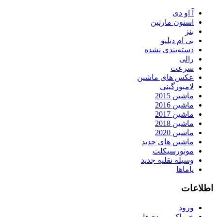
آ او دی
استون مارتین
بنز
بی ام دبلیو
دسته‌بندی نشده
رالی
سرعت
عکس های ماشین
لامبورگینی
ماشین 2015
ماشین 2016
ماشین 2017
ماشین 2018
ماشین 2020
ماشین های جدید
موتورسیکلت
وسیله نقلیه جدید
یاماها
اطلاعات
ورود
خوراک ورودی‌ها