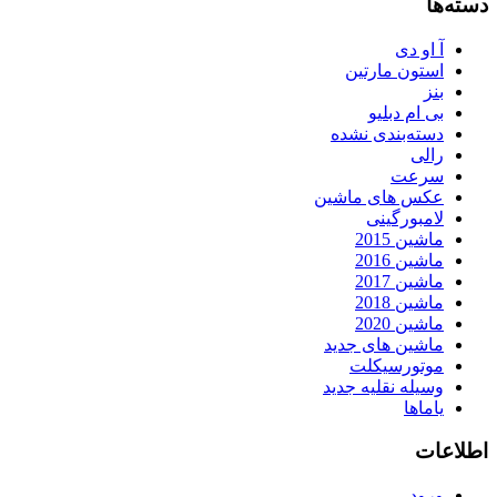
دسته‌ها
آ او دی
استون مارتین
بنز
بی ام دبلیو
دسته‌بندی نشده
رالی
سرعت
عکس های ماشین
لامبورگینی
ماشین 2015
ماشین 2016
ماشین 2017
ماشین 2018
ماشین 2020
ماشین های جدید
موتورسیکلت
وسیله نقلیه جدید
یاماها
اطلاعات
ورود