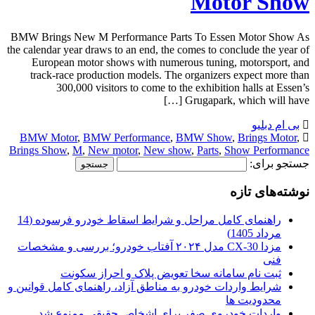
Motor Show
BMW Brings New M Performance Parts To Essen Motor Show As
the calendar year draws to an end, the comes to conclude the year of
European motor shows with numerous tuning, motorsport, and
track-race production models. The organizers expect more than
300,000 visitors to come to the exhibition halls at Essen’s
Grugapark, which will have […]
بی ام دبلیو
BMW Motor
,
BMW Performance
,
BMW Show
,
Brings Motor
,
Brings Show
,
M
,
New motor
,
New show
,
Parts
,
Show Performance
جستجو برای:
نوشته‌های تازه
راهنمای کامل مراحل و شرایط اسقاط خودرو فرسوده (14
مرداد 1405)
مزدا CX-30 مدل ۲۰۲۴ آفتاب خودرو؛ بررسی و مشخصات
فنی
ثبت نام سامانه سخا تعویض پلاک و احراز سکونت
شرایط واردات خودرو به مناطق آزاد، راهنمای کامل قوانین و
محدودیت ها
واردات خودروی صفر برای اشخاص حقیقی ممنوع شد