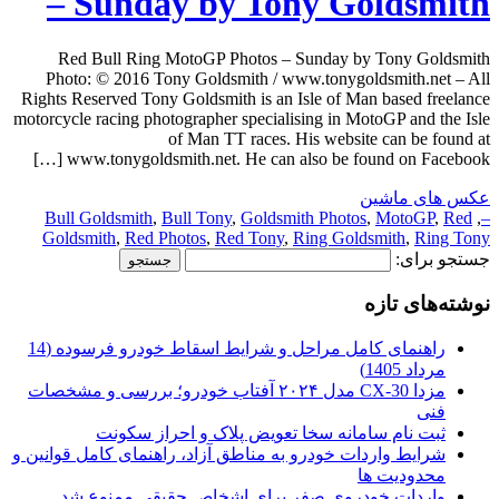
– Sunday by Tony Goldsmith
Red Bull Ring MotoGP Photos – Sunday by Tony Goldsmith
Photo: © 2016 Tony Goldsmith / www.tonygoldsmith.net – All
Rights Reserved Tony Goldsmith is an Isle of Man based freelance
motorcycle racing photographer specialising in MotoGP and the Isle
of Man TT races. His website can be found at
www.tonygoldsmith.net. He can also be found on Facebook […]
عکس های ماشین
Bull Goldsmith
,
Bull Tony
,
Goldsmith Photos
,
MotoGP
,
Red
,
–
Goldsmith
,
Red Photos
,
Red Tony
,
Ring Goldsmith
,
Ring Tony
جستجو برای:
نوشته‌های تازه
راهنمای کامل مراحل و شرایط اسقاط خودرو فرسوده (14
مرداد 1405)
مزدا CX-30 مدل ۲۰۲۴ آفتاب خودرو؛ بررسی و مشخصات
فنی
ثبت نام سامانه سخا تعویض پلاک و احراز سکونت
شرایط واردات خودرو به مناطق آزاد، راهنمای کامل قوانین و
محدودیت ها
واردات خودروی صفر برای اشخاص حقیقی ممنوع شد