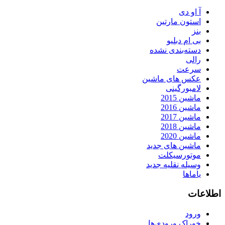
آ او دی
استون مارتین
بنز
بی ام دبلیو
دسته‌بندی نشده
رالی
سرعت
عکس های ماشین
لامبورگینی
ماشین 2015
ماشین 2016
ماشین 2017
ماشین 2018
ماشین 2020
ماشین های جدید
موتورسیکلت
وسیله نقلیه جدید
یاماها
اطلاعات
ورود
خوراک ورودی‌ها