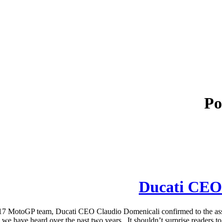
Po
Ducati CEO 
17 MotoGP team, Ducati CEO Claudio Domenicali confirmed to the asse
e have heard over the past two years. It shouldn’t surprise readers to 