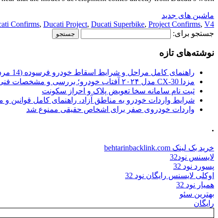
ماشین های جدید
ati Confirms
,
Ducati Project
,
Ducati Superbike
,
Project Confirms
,
V4
جستجو برای:
نوشته‌های تازه
راهنمای کامل مراحل و شرایط اسقاط خودرو فرسوده (14 مرداد 1405)
مزدا CX-30 مدل ۲۰۲۴ آفتاب خودرو؛ بررسی و مشخصات فنی
ثبت نام سامانه سخا تعویض پلاک و احراز سکونت
شرایط واردات خودرو به مناطق آزاد، راهنمای کامل قوانین و 
واردات خودروی صفر برای اشخاص حقیقی ممنوع شد
.
خرید بک لینک behtarinbacklink.com
لایسنس نود32
پسورد نود 32
اوکلی لایسنس رایگان نود 32
همیار نود 32
بهترین سئو
رایگان