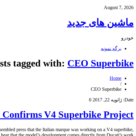
August 7, 2026
ماشین های جدید
خودرو
برگه نمونه
sts tagged with:
CEO Superbike
Home
/
CEO Superbike
Date:
ژانویه 22, 2017
0
Confirms V4 Superbike Project
mbled press that the Italian marque was working on a V4 superbike,
hear that the model’s development comes directly from Ducati’s work […]